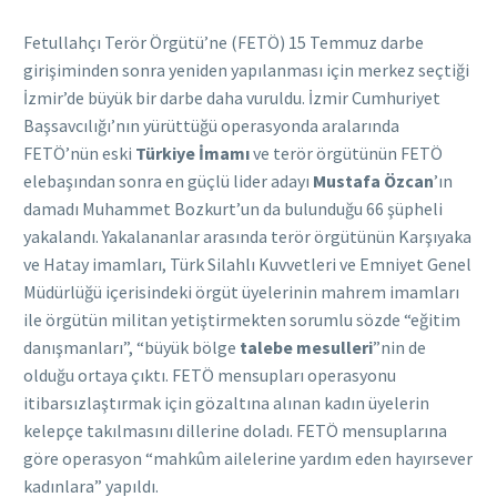
Fetullahçı Terör Örgütü’ne (FETÖ) 15 Temmuz darbe
girişiminden sonra yeniden yapılanması için merkez seçtiği
İzmir’de büyük bir darbe daha vuruldu. İzmir Cumhuriyet
Başsavcılığı’nın yürüttüğü operasyonda aralarında
FETÖ’nün eski
Türkiye İmamı
ve terör örgütünün FETÖ
elebaşından sonra en güçlü lider adayı
Mustafa Özcan
’ın
damadı Muhammet Bozkurt’un da bulunduğu 66 şüpheli
yakalandı. Yakalananlar arasında terör örgütünün Karşıyaka
ve Hatay imamları, Türk Silahlı Kuvvetleri ve Emniyet Genel
Müdürlüğü içerisindeki örgüt üyelerinin mahrem imamları
ile örgütün militan yetiştirmekten sorumlu sözde “eğitim
danışmanları”, “büyük bölge
talebe mesulleri
”nin de
olduğu ortaya çıktı. FETÖ mensupları operasyonu
itibarsızlaştırmak için gözaltına alınan kadın üyelerin
kelepçe takılmasını dillerine doladı. FETÖ mensuplarına
göre operasyon “mahkûm ailelerine yardım eden hayırsever
kadınlara” yapıldı.