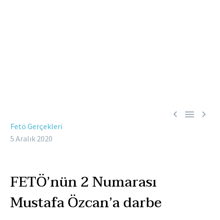



Fetö Gerçekleri
5 Aralık 2020
FETÖ’nün 2 Numarası
Mustafa Özcan’a darbe