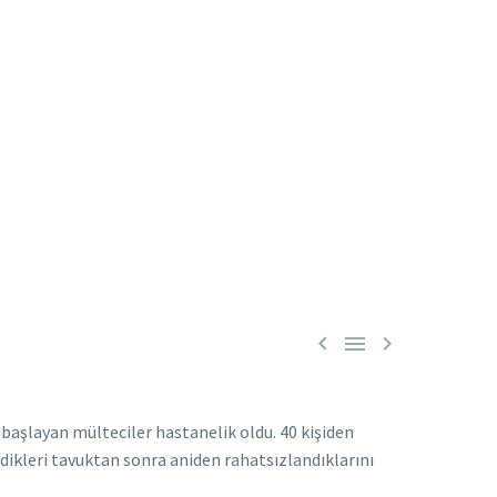



aşlayan mülteciler hastanelik oldu. 40 kişiden
edikleri tavuktan sonra aniden rahatsızlandıklarını