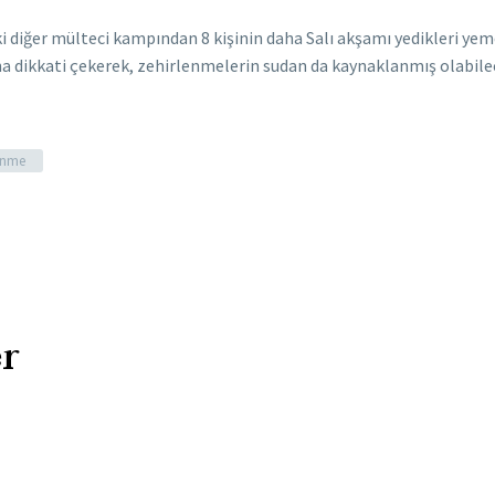
diğer mülteci kampından 8 kişinin daha Salı akşamı yedikleri yeme
 dikkati çekerek, zehirlenmelerin sudan da kaynaklanmış olabilec
enme
r