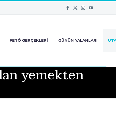
FETÖ GERÇEKLERI
GÜNÜN YALANLARI
UT
ılan yemekten