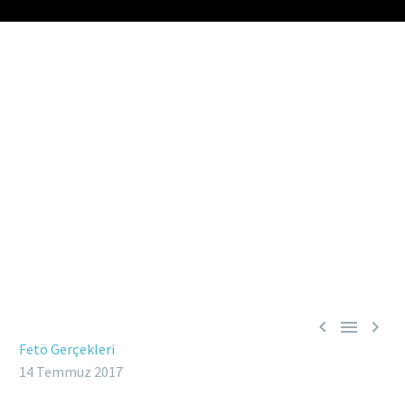



Fetö Gerçekleri
14 Temmuz 2017