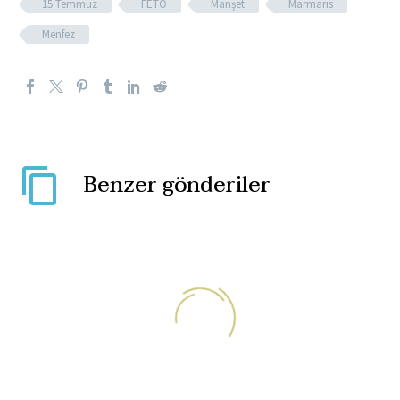
15 Temmuz
FETÖ
Manşet
Marmaris
Menfez
Benzer gönderiler