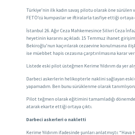
Türkiye’nin ilk kadın savaş pilotu olarak öne sürülen 
FETÖ’cü kumpaslar ve iftiralarla tasfiye ettiği ortaya ç
İstanbul 26. Ağır Ceza Mahkemesince Silivri Ceza İn
heyetinin kararını açıkladı. 15 Temmuz ihanet giriş
Bekiroğlu’nun kaçırılarak cezaevine konulmasına ilişki
ise müebbet hapis cezasına çarptırılmasına karar veri
Listede eski pilot üsteğmen Kerime Yıldırım da yer alı
Darbeci askerlerin helikopterle naklini sağlayan eski
yapamadım. Ben bunu sürüklenme olarak tanımlıyor
Pilot teğmen olarak eğitimini tamamladığı dönemde tek k
atarak ekarte ettiği ortaya çıktı.
Darbeci askerleri o nakletti
Kerime Yıldırım ifadesinde şunları anlatmıştı: “Hava