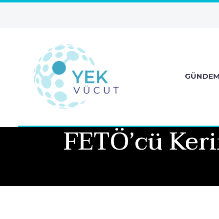
GÜNDE
FETÖ’cü Ker