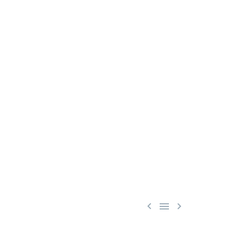


