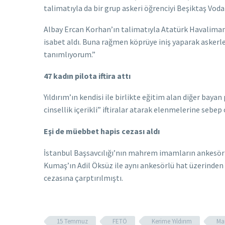
talimatıyla da bir grup askeri öğrenciyi Beşiktaş Vod
Albay Ercan Korhan’ın talimatıyla Atatürk Havaliman
isabet aldı. Buna rağmen köprüye iniş yaparak asker
tanımlıyorum.”
47 kadın pilota iftira attı
Yıldırım’ın kendisi ile birlikte eğitim alan diğer bayan
cinsellik içerikli” iftiralar atarak elenmelerine sebe
Eşi de müebbet hapis cezası aldı
İstanbul Başsavcılığı’nın mahrem imamların ankesörlü t
Kumaş’ın Adil Öksüz ile aynı ankesörlü hat üzerinden 
cezasına çarptırılmıştı.
15 Temmuz
FETÖ
Kerime Yıldırım
Ma