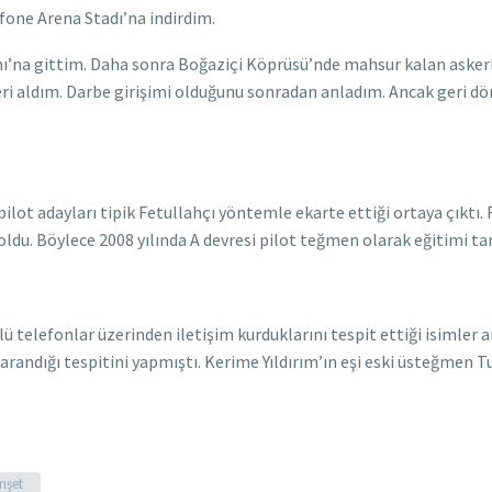
afone Arena Stadı’na indirdim.
ı’na gittim. Daha sonra Boğaziçi Köprüsü’nde mahsur kalan askerl
leri aldım. Darbe girişimi olduğunu sonradan anladım. Ancak geri
 pilot adayları tipik Fetullahçı yöntemle ekarte ettiği ortaya çıktı. 
p oldu. Böylece 2008 yılında A devresi pilot teğmen olarak eğitimi 
elefonlar üzerinden iletişim kurduklarını tespit ettiği isimler ara
arandığı tespitini yapmıştı. Kerime Yıldırım’ın eşi eski üsteğmen T
nşet