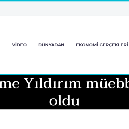
M
VIDEO
DÜNYADAN
EKONOMI GERÇEKLERI
ime Yıldırım müe
oldu