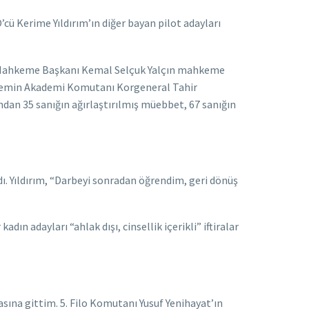
’cü Kerime Yıldırım’ın diğer bayan pilot adayları
da, Mahkeme Başkanı Kemal Selçuk Yalçın mahkeme
 dönemin Akademi Komutanı Korgeneral Tahir
undan 35 sanığın ağırlaştırılmış müebbet, 67 sanığın
ı. Yıldırım, “Darbeyi sonradan öğrendim, geri dönüş
n adayları “ahlak dışı, cinsellik içerikli” iftiralar
sına gittim. 5. Filo Komutanı Yusuf Yenihayat’ın