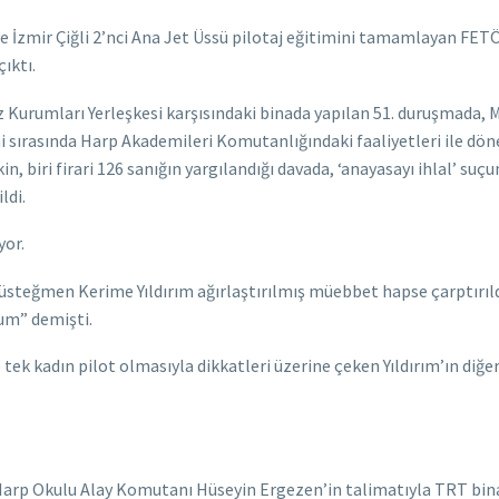
ve İzmir Çiğli 2’nci Ana Jet Üssü pilotaj eğitimini tamamlayan FETÖ
ıktı.
faz Kurumları Yerleşkesi karşısındaki binada yapılan 51. duruşma
imi sırasında Harp Akademileri Komutanlığındaki faaliyetleri ile
n, biri firari 126 sanığın yargılandığı davada, ‘anayasayı ihlal’ suç
ldi.
yor.
 üsteğmen Kerime Yıldırım ağırlaştırılmış müebbet hapse çarptırıld
um” demişti.
adın pilot olmasıyla dikkatleri üzerine çeken Yıldırım’ın diğer kadı
 Harp Okulu Alay Komutanı Hüseyin Ergezen’in talimatıyla TRT bina