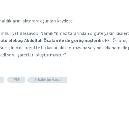
 aldıklarını aktararak şunları kaydetti:
Cumhuriyet Başsavcısı Namık Yılmaz tarafından örgüte yakın kişilerd
gütü elebaşı Abdullah Öcalan ile de görüşmüşlerdir
. FETÖ soruş
m. Bu kişinin de örgütte bu kadar aktif olmasına ve yine iddianame
di soru işaretleri oluşturmuştur.”
PKK
Şehabettin Harput