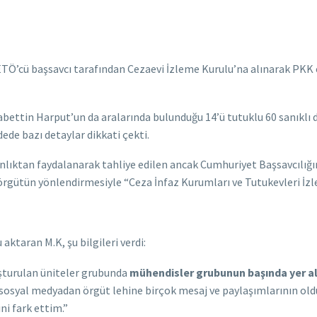
Ö’cü başsavcı tarafından Cezaevi İzleme Kurulu’na alınarak PKK 
abettin Harput’un da aralarında bulunduğu 14’ü tutuklu 60 sanıklı
dede bazı detaylar dikkati çekti.
anlıktan faydalanarak tahliye edilen ancak Cumhuriyet Başsavcılığı
rgütün yönlendirmesiyle “Ceza İnfaz Kurumları ve Tutukevleri İzlem
aktaran M.K, şu bilgileri verdi:
luşturulan üniteler grubunda
mühendisler grubunun başında yer al
 sosyal medyadan örgüt lehine birçok mesaj ve paylaşımlarının old
ni fark ettim.”