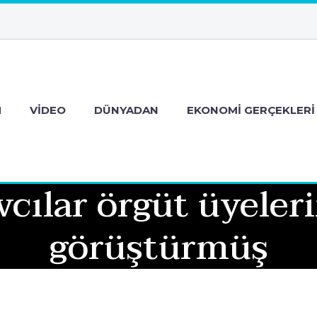
M
VIDEO
DÜNYADAN
EKONOMI GERÇEKLERI
cılar örgüt üyeleri
görüştürmüş