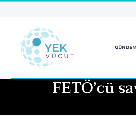
GÜNDE
FETÖ’cü sav