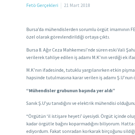
Fetö Gerçekleri
21 Mart 2018
Bursa’da mühendislerden sorumlu örgüt imamının FET
özel olarak görevlendirildiği ortaya çıktı.
Bursa 8. Ağır Ceza Mahkemesi’nde süren eski Vali Şah
verilerek tahliye edilen iş adamı M.K’nın verdiği ek ifa
M.K’nın ifadesinde, tutuklu yargılanırken etkin pişm
hapsinde tutulmasına karar verilen iş adamı Ş.U’nun ö
“Mühendisler grubunun başında yer aldı”
Sanık Ş.U’yu tanıdığını ve elektrik mühendisi olduğunu 
“Örgütün ‘il istişare heyeti’ üyesiydi. Örgüt içinde o
kadar örgütle bağını koparmadığını biliyorum. Hatta
ediyordum. Fakat sonradan korkarak birçoğunu sildiği