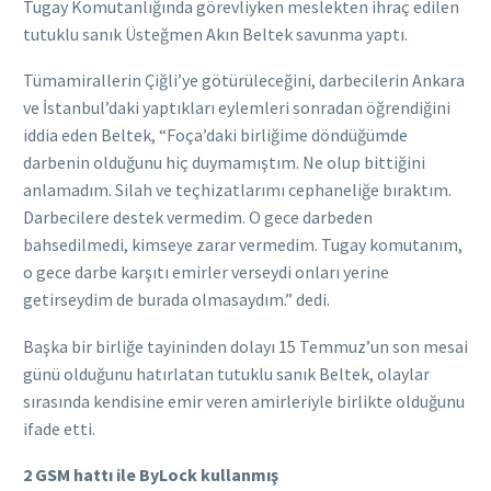
Tugay Komutanlığında görevliyken meslekten ihraç edilen
tutuklu sanık Üsteğmen Akın Beltek savunma yaptı.
Tümamirallerin Çiğli’ye götürüleceğini, darbecilerin Ankara
ve İstanbul’daki yaptıkları eylemleri sonradan öğrendiğini
iddia eden Beltek, “Foça’daki birliğime döndüğümde
darbenin olduğunu hiç duymamıştım. Ne olup bittiğini
anlamadım. Silah ve teçhizatlarımı cephaneliğe bıraktım.
Darbecilere destek vermedim. O gece darbeden
bahsedilmedi, kimseye zarar vermedim. Tugay komutanım,
o gece darbe karşıtı emirler verseydi onları yerine
getirseydim de burada olmasaydım.” dedi.
Başka bir birliğe tayininden dolayı 15 Temmuz’un son mesai
günü olduğunu hatırlatan tutuklu sanık Beltek, olaylar
sırasında kendisine emir veren amirleriyle birlikte olduğunu
ifade etti.
2 GSM hattı ile ByLock kullanmış