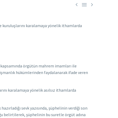



ve kuruluşlarını karalamaya yönelik ithamlarda
ma kapsamında örgütün mahrem imamları ile
 pişmanlık hükümlerinden faydalanarak ifade veren
arını karalamaya yönelik asılsız ithamlarda
 hazırladığı sevk yazısında, şüphelinin verdiği son
u belirtilerek, şüphelinin bu suretle örgüt adına