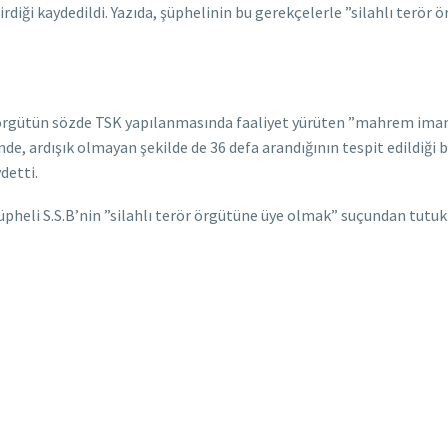
ttirdiği kaydedildi. Yazıda, şüphelinin bu gerekçelerle ”silahlı te
, örgütün sözde TSK yapılanmasında faaliyet yürüten ”mahrem ima
inde, ardışık olmayan şekilde de 36 defa arandığının tespit edildiği
detti.
şüpheli S.S.B’nin ”silahlı terör örgütüne üye olmak” suçundan tutu