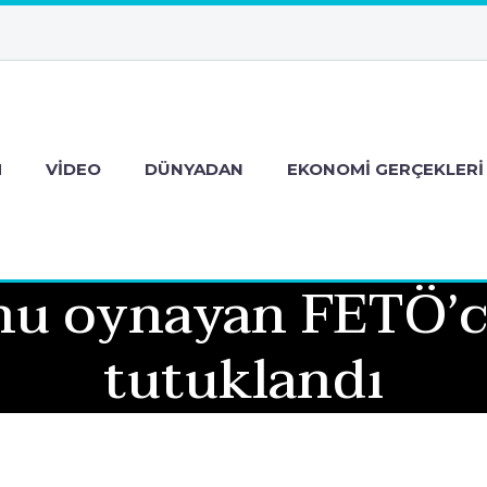
M
VIDEO
DÜNYADAN
EKONOMI GERÇEKLERI
unu oynayan FETÖ’
tutuklandı