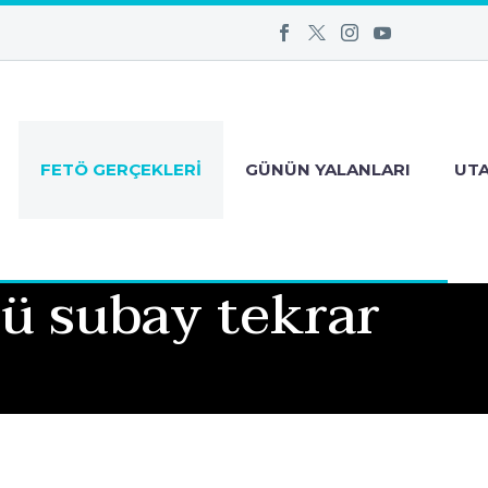
FETÖ GERÇEKLERI
GÜNÜN YALANLARI
UT
cü subay tekrar