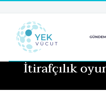
GÜNDE
İtirafçılık oy