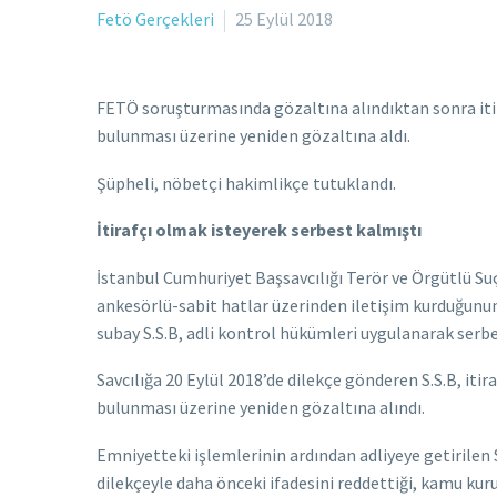
Fetö Gerçekleri
25 Eylül 2018
FETÖ soruşturmasında gözaltına alındıktan sonra itir
bulunması üzerine yeniden gözaltına aldı.
Şüpheli, nöbetçi hakimlikçe tutuklandı.
İtirafçı olmak isteyerek serbest kalmıştı
İstanbul Cumhuriyet Başsavcılığı Terör ve Örgütlü 
ankesörlü-sabit hatlar üzerinden iletişim kurduğunun
subay S.S.B, adli kontrol hükümleri uygulanarak serbes
Savcılığa 20 Eylül 2018’de dilekçe gönderen S.S.B, it
bulunması üzerine yeniden gözaltına alındı.
Emniyetteki işlemlerinin ardından adliyeye getirilen S
dilekçeyle daha önceki ifadesini reddettiği, kamu kur