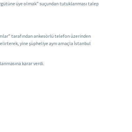
rör örgütüne üye olmak” suçundan tutuklanması talep
mlar” tarafından ankesörlü telefon üzerinden
 belirterek, yine şüpheliye aynı amaçla İstanbul
klanmasına karar verdi.