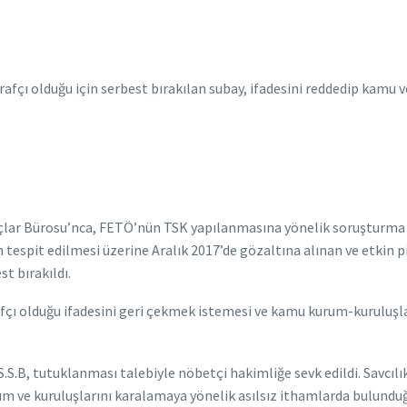
afçı olduğu için serbest bırakılan subay, ifadesini reddedip kamu 
Suçlar Bürosu’nca, FETÖ’nün TSK yapılanmasına yönelik soruştur
 tespit edilmesi üzerine Aralık 2017’de gözaltına alınan ve etkin
t bırakıldı.
irafçı olduğu ifadesini geri çekmek istemesi ve kamu kurum-kuruluşl
.S.B, tutuklanması talebiyle nöbetçi hakimliğe sevk edildi. Savcılık
um ve kuruluşlarını karalamaya yönelik asılsız ithamlarda bulunduğ