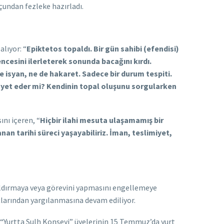
çundan fezleke hazırladı.
lıyor: “
Epiktetos topaldı. Bir gün sahibi (efendisi)
ncesini ilerleterek sonunda bacağını kırdı.
ne isyan, ne de hakaret. Sadece bir durum tespiti.
kayet eder mi? Kendinin topal oluşunu sorgularken
nı içeren, “
Hiçbir ilahi mesuta ulaşamamış bir
an tarihi süreci yaşayabiliriz. İman, teslimiyet,
aldırmaya veya görevini yapmasını engellemeye
çlarından yargılanmasına devam ediliyor.
e “Yurtta Sulh Konseyi” üyelerinin 15 Temmuz’da yurt