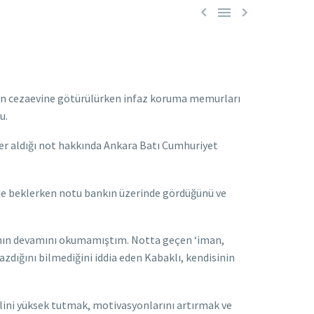



dan cezaevine götürülürken infaz koruma memurları
u.
 yer aldığı not hakkında Ankara Batı Cumhuriyet
de beklerken notu bankın üzerinde gördüğünü ve
zının devamını okumamıştım. Notta geçen ‘iman,
azdığını bilmediğini iddia eden Kabaklı, kendisinin
ini yüksek tutmak, motivasyonlarını artırmak ve