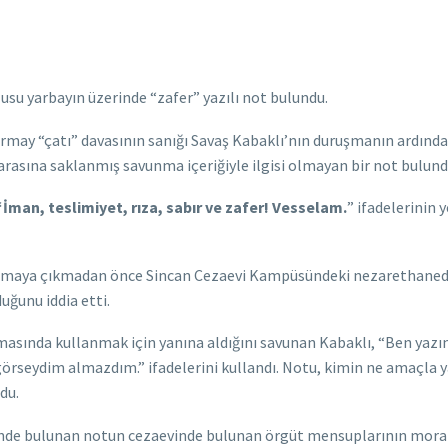
usu yarbayın üzerinde “zafer” yazılı not bulundu.
rmay “çatı” davasının sanığı Savaş Kabaklı’nın duruşmanın ardın
arasına saklanmış savunma içeriğiyle ilgisi olmayan bir not bulund
“İman, teslimiyet, rıza, sabır ve zafer! Vesselam.
” ifadelerinin
duruşmaya çıkmadan önce Sincan Cezaevi Kampüsündeki nezarethane
uğunu iddia etti.
masında kullanmak için yanına aldığını savunan Kabaklı, “Ben ya
i görseydim almazdım.” ifadelerini kullandı. Notu, kimin ne amaçla y
du.
inde bulunan notun cezaevinde bulunan örgüt mensuplarının moral