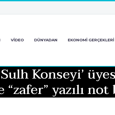
M
VIDEO
DÜNYADAN
EKONOMI GERÇEKLERI
 Sulh Konseyi’ üy
 “zafer” yazılı no