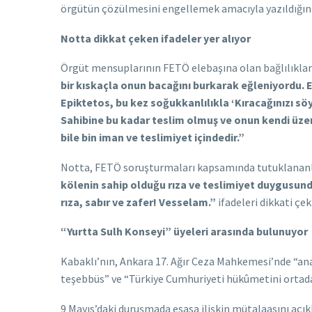
örgütün çözülmesini engellemek amacıyla yazıldığını 
Notta dikkat çeken ifadeler yer alıyor
Örgüt mensuplarının FETÖ elebaşına olan bağlılıklarını
bir kıskaçla onun bacağını burkarak eğleniyordu. E
Epiktetos, bu kez soğukkanlılıkla ‘Kıracağınızı söy
Sahibine bu kadar teslim olmuş ve onun kendi üzeri
bile bin iman ve teslimiyet içindedir.”
Notta, FETÖ soruşturmaları kapsamında tutuklananlar
kölenin sahip olduğu rıza ve teslimiyet duygusunda
rıza, sabır ve zafer! Vesselam.”
ifadeleri dikkati çek
“Yurtta Sulh Konseyi” üyeleri arasında bulunuyor
Kabaklı’nın, Ankara 17. Ağır Ceza Mahkemesi’nde “a
teşebbüs” ve “Türkiye Cumhuriyeti hükûmetini orta
9 Mayıs’daki duruşmada esasa ilişkin mütalaasını açı