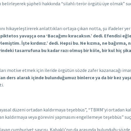
belirleyerek şüpheli hakkında “silahlı terör örgütü üye olmak” su
 hikayeleştirerek anlattıkları ortaya çıkan notta, şu ifadeler yer a
piktetos yavaşça ona ‘Bacağımı kıracaksın.’ dedi. Efendisi eğle
lemiştim. İşte kırdınız.’ dedi. Hepsi bu. Ne kızma, ne bağırma, 
ndeki tasarrufuna bu kadar razı olmuş bir köle, bir kul hiç şi
ı motive etmek için ileride örgütün sözde zafer kazanacağı iması
n ders alarak içinde bulunduğumuz binlerce ya da bir kez yaşan
ti.
nayasal düzeni ortadan kaldırmaya teşebbüs”, “TBMM’yi ortadan k
dan kaldırmaya veya görevini yapmasını engellemeye teşebbüs” su
klayan cumhuriyet savcısı, Kabaklı’nın da arasında bulunduğu sözd