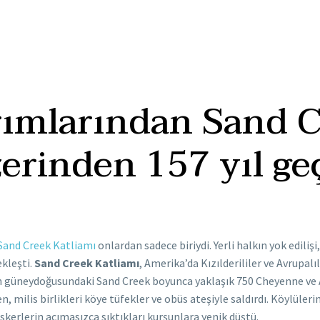
rımlarından Sand 
erinden 157 yıl ge
Sand Creek Katliamı
onlardan sadece biriydi. Yerli halkın yok edilişi
kleşti.
Sand Creek Katliamı
, Amerika’da Kızılderililer ve Avrupal
n güneydoğusundaki Sand Creek boyunca yaklaşık 750 Cheyenne ve Ar
ilis birlikleri köye tüfekler ve obüs ateşiyle saldırdı. Köylülerin
askerlerin acımasızca sıktıkları kurşunlara yenik düştü.