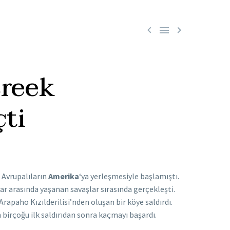



Creek
çti
, Avrupalıların
Amerika
‘ya yerleşmesiyle başlamıştı.
ılar arasında yaşanan savaşlar sırasında gerçekleşti.
apaho Kızılderilisi’nden oluşan bir köye saldırdı.
 birçoğu ilk saldırıdan sonra kaçmayı başardı.