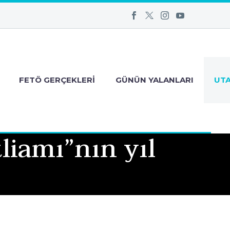
FETÖ GERÇEKLERI
GÜNÜN YALANLARI
UT
liamı”nın yıl