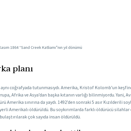
Kasım 1864 “Sand Creek Katliamı”nın yıl dönümü
rka planı
 aynı coğrafyada tutunmasıydı. Amerika, Kristof Kolomb’un keşfind
Avrupa, Afrika ve Asya’dan başka kıtanın varlığı bilinmiyordu. Yani, Av
ü Amerika sınırına da yaydı. 1492’den sonraki 5 asır Kızılderili soy
erli Amerikalı öldürüldü. Bu soykırımlarda farklı öldürücü silahlar 
bulaştırılarak çok sayıda insan öldürüldü.