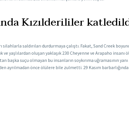
da Kızılderililer katledil
 silahlarla saldırıları durdurmaya çalıştı. Fakat, Sand Creek boyun
uk ve yaşlılardan oluşan yaklaşık 230 Cheyenne ve Arapaho insanı öl
ktan başka suçu olmayan bu insanların soykırıma uğramasının yanı sı
den ayrılmadan önce ölülere bile zulmetti. 29 Kasım barbarlığınd