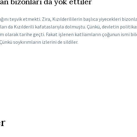
lan bizonları da yok ettiler
ğını teşvik etmekti. Zira, Kızılderililerin başlıca yiyecekleri bizo
ları da Kızılderili kafataslarıyla dolmuştu. Çünkü, devletin politik
rım olarak tarihe geçti. Fakat işlenen katliamların çoğunun ismi bil
ünkü soykırımların izlerini de sildiler.
r