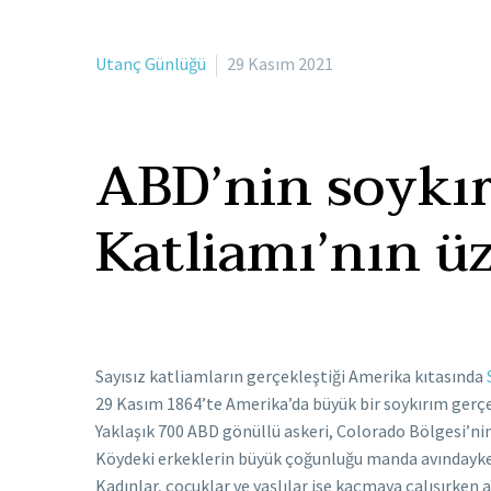
Utanç Günlüğü
29 Kasım 2021
ABD’nin soykı
Katliamı’nın üz
Sayısız katliamların gerçekleştiği Amerika kıtasında
29 Kasım 1864’te Amerika’da büyük bir soykırım gerçe
Yaklaşık 700 ABD gönüllü askeri, Colorado Bölgesi’ni
Köydeki erkeklerin büyük çoğunluğu manda avındayken, m
Kadınlar, çocuklar ve yaşlılar ise kaçmaya çalışırken 