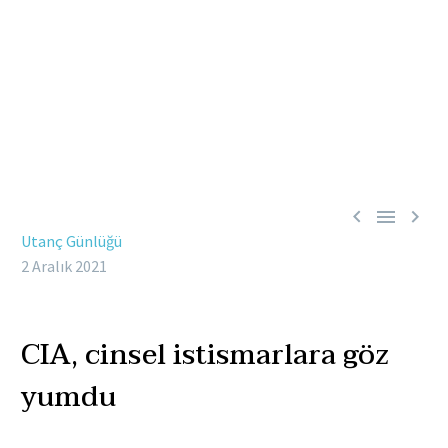



Utanç Günlüğü
2 Aralık 2021
CIA, cinsel istismarlara göz
yumdu