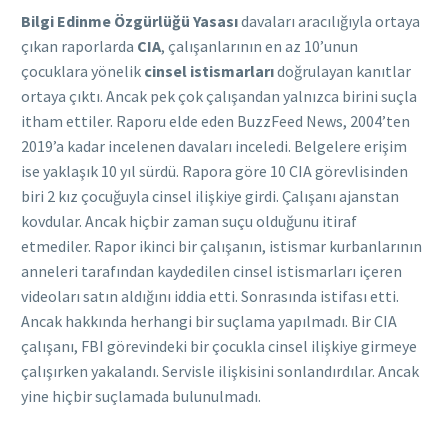
Bilgi Edinme Özgürlüğü Yasası
davaları aracılığıyla ortaya
çıkan raporlarda
CIA
, çalışanlarının en az 10’unun
çocuklara yönelik
cinsel istismarları
doğrulayan kanıtlar
ortaya çıktı. Ancak pek çok çalışandan yalnızca birini suçla
itham ettiler. Raporu elde eden BuzzFeed News, 2004’ten
2019’a kadar incelenen davaları inceledi. Belgelere erişim
ise yaklaşık 10 yıl sürdü. Rapora göre 10 CIA görevlisinden
biri 2 kız çocuğuyla cinsel ilişkiye girdi. Çalışanı ajanstan
kovdular. Ancak hiçbir zaman suçu olduğunu itiraf
etmediler. Rapor ikinci bir çalışanın, istismar kurbanlarının
anneleri tarafından kaydedilen cinsel istismarları içeren
videoları satın aldığını iddia etti. Sonrasında istifası etti.
Ancak hakkında herhangi bir suçlama yapılmadı. Bir CIA
çalışanı, FBI görevindeki bir çocukla cinsel ilişkiye girmeye
çalışırken yakalandı. Servisle ilişkisini sonlandırdılar. Ancak
yine hiçbir suçlamada bulunulmadı.