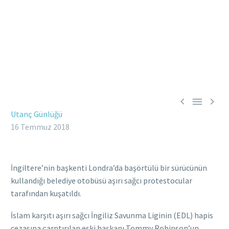



Utanç Günlüğü
16 Temmuz 2018
İngiltere’nin başkenti Londra’da başörtülü bir sürücünün
kullandığı belediye otobüsü aşırı sağcı protestocular
tarafından kuşatıldı.
İslam karşıtı aşırı sağcı İngiliz Savunma Liginin (EDL) hapis
cezasına çarptırılan eski başkanı Tommy Robinson’un