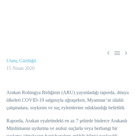



Utanç Günlüğü
15 Nisan 2020
Arakan Rohingya Birliğinin (ARU) yayımladığı raporda, dünya
ülkeleri COVID-19 salgınıyla uğraşırken, Myanmar’ın silahlı
çatışmalara, soykırım ve suç eylemlerine odaklandığı belirtildi.
Raporda, Arakan eyaletindeki en az 7 şehirde binlerce Arakanlı
Müslümanın uydurma ve asılsız suçlarla veya herhangi bir
suçlama olmaksızın hapishanelere atıldığı bilgisi paylaşıldı.