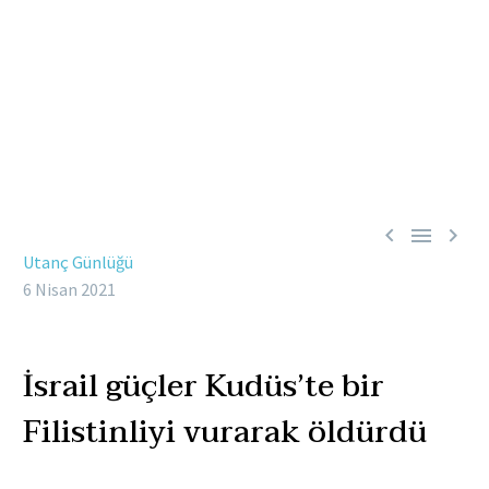



Utanç Günlüğü
6 Nisan 2021
İsrail güçler Kudüs’te bir
Filistinliyi vurarak öldürdü