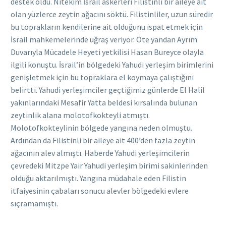
destek oldu. Nitekim İsrail askerleri Filistinli bir aileye ait
olan yüzlerce zeytin ağacını söktü. Filistinliler, uzun süredir
bu toprakların kendilerine ait olduğunu ispat etmek için
İsrail mahkemelerinde uğraş veriyor. Öte yandan Ayrım
Duvarıyla Mücadele Heyeti yetkilisi Hasan Bureyce olayla
ilgili konuştu. İsrail’in bölgedeki Yahudi yerleşim birimlerini
genişletmek için bu topraklara el koymaya çalıştığını
belirtti. Yahudi yerleşimciler geçtiğimiz günlerde El Halil
yakınlarındaki Mesafir Yatta beldesi kırsalında bulunan
zeytinlik alana molotofkokteyli atmıştı.
Molotofkokteylinin bölgede yangına neden olmuştu.
Ardından da Filistinli bir aileye ait 400’den fazla zeytin
ağacının alev almıştı. Haberde Yahudi yerleşimcilerin
çevredeki Mitzpe Yair Yahudi yerleşim birimi sakinlerinden
olduğu aktarılmıştı. Yangına müdahale eden Filistin
itfaiyesinin çabaları sonucu alevler bölgedeki evlere
sıçramamıştı.