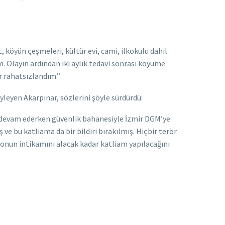
 köyün çeşmeleri, kültür evi, cami, ilkokulu dahil
. Olayın ardından iki aylık tedavi sonrası köyüme
 rahatsızlandım.”
öyleyen Akarpınar, sözlerini şöyle sürdürdü:
) devam ederken güvenlik bahanesiyle İzmir DGM’ye
e bu katliama da bir bildiri bırakılmış. Hiçbir terör
onun intikamını alacak kadar katliam yapılacağını