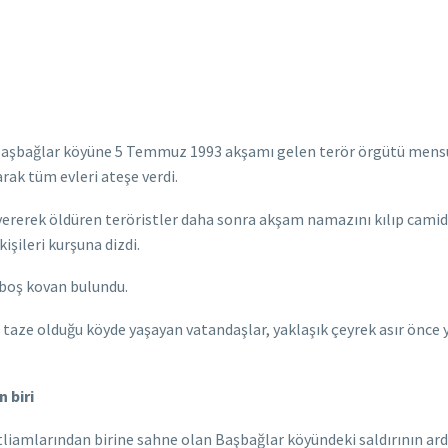
aşbağlar köyüne 5 Temmuz 1993 akşamı gelen terör örgütü mensupla
rak tüm evleri ateşe verdi.
e vererek öldüren teröristler daha sonra akşam namazını kılıp cami
şileri kurşuna dizdi.
 boş kovan bulundu.
taze olduğu köyde yaşayan vatandaşlar, yaklaşık çeyrek asır önce y
 biri
tliamlarından birine sahne olan Başbağlar köyündeki saldırının ardı