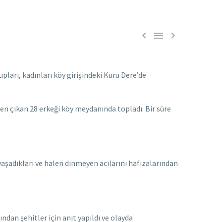



rı, kadınları köy girişindeki Kuru Dere’de
den çıkan 28 erkeği köy meydanında topladı. Bir süre
aşadıkları ve halen dinmeyen acılarını hafızalarından
ndan şehitler için anıt yapıldı ve olayda