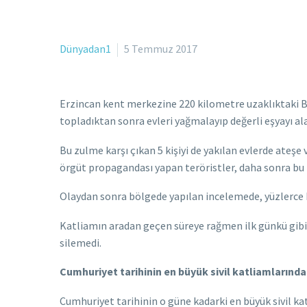
Dünyadan1
5 Temmuz 2017
Erzincan kent merkezine 220 kilometre uzaklıktaki B
topladıktan sonra evleri yağmalayıp değerli eşyayı ala
Bu zulme karşı çıkan 5 kişiyi de yakılan evlerde ateş
örgüt propagandası yapan teröristler, daha sonra bu ki
Olaydan sonra bölgede yapılan incelemede, yüzlerce
Katliamın aradan geçen süreye rağmen ilk günkü gibi 
silemedi.
Cumhuriyet tarihinin en büyük sivil katliamlarından
Cumhuriyet tarihinin o güne kadarki en büyük sivil ka