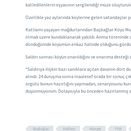
katledilenlerin eşyasının sergilendiği müze oluşturul
Özellikle yaz aylarında köylerine gelen vatandaşlar ş
Katliamı yaşayan mağdurlarından Başbağlar Köyü Muhtar
olmak üzere kundaklanarak yakıldı. Anma töreninde ac
döndüğümde köyümün enkaz halinde olduğunu gördüm.
Saldırı sonrası köyün onarıldığını ve onarıma desteği 
“Saldırıya ilişkin bazı sanıklara açılan davanın dö
alındı. 24 duruşma sonra maalesef orada bir sonuç çık
örgütü bunun hazırlığını yapmadan, senaryosunu kurma
düşünmüyorum. Dolayısıyla bu önceden hazırlanmış sen
Başbağlar
Katliam
Manşet
PKK