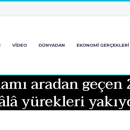
M
VIDEO
DÜNYADAN
EKONOMI GERÇEKLERI
liamı aradan geçen 
âlâ yürekleri yakıy