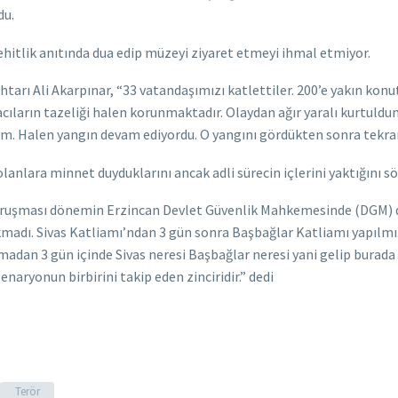
du.
ehitlik anıtında dua edip müzeyi ziyaret etmeyi ihmal etmiyor.
ı Ali Akarpınar, “33 vatandaşımızı katlettiler. 200’e yakın konut,
ıların tazeliği halen korunmaktadır. Olaydan ağır yaralı kurtuldum
 Halen yangın devam ediyordu. O yangını gördükten sonra tekrar
olanlara minnet duyduklarını ancak adli sürecin içlerini yaktığını s
rt duruşması dönemin Erzincan Devlet Güvenlik Mahkemesinde (DGM
madı. Sivas Katliamı’ndan 3 gün sonra Başbağlar Katliamı yapılmış v
dan 3 gün içinde Sivas neresi Başbağlar neresi yani gelip burada 
aryonun birbirini takip eden zinciridir.” dedi
Terör