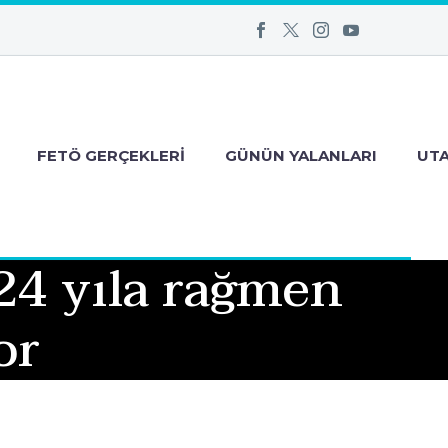
FETÖ GERÇEKLERI
GÜNÜN YALANLARI
UT
24 yıla rağmen
or