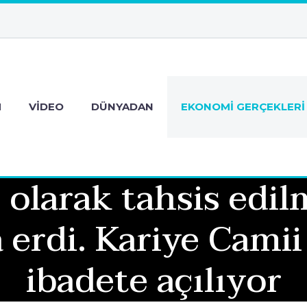
M
VIDEO
DÜNYADAN
EKONOMI GERÇEKLERI
olarak tahsis edilmi
 erdi. Kariye Cami
ibadete açılıyor