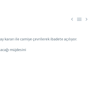



 kararı ile camiye çevrilerek ibadete açılıyor.
nacağı müjdesini