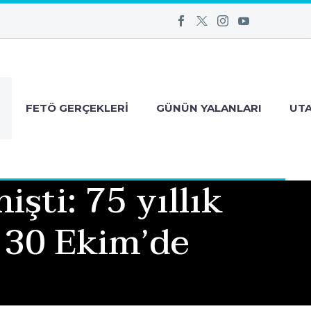
FETÖ GERÇEKLERI
GÜNÜN YALANLARI
UT
şti: 75 yıllık
i 30 Ekim’de