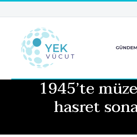
GÜNDE
1945’te müze 
hasret sona