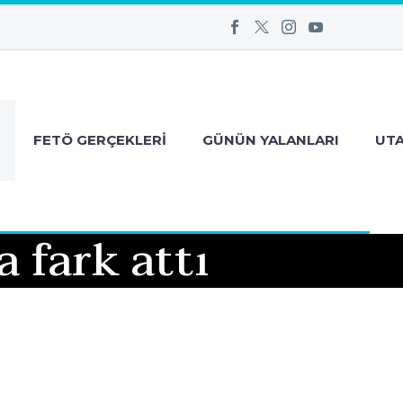
FETÖ GERÇEKLERI
GÜNÜN YALANLARI
UT
 fark attı