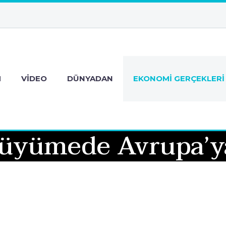
M
VIDEO
DÜNYADAN
EKONOMI GERÇEKLERI
üyümede Avrupa’ya