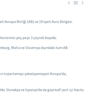



i Avrupa Birliği (AB) ve 19 üyeli Avro Bölgesi
e ekonomisi peş peşe 3 çeyrek büyüdü.
emburg, Malta ve Slovenya dışındaki tüm AB
ilen toparlamayı yakalayamayan Avrupa’da,
u. Slovakya ve İspanya’da da gayrisafi yurt içi hasıla