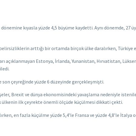
ı dönemine kıyasla yüzde 4,5 büyüme kaydetti. Aynı dönemde, 27 üyel
belirsizliklerin arttığı bir ortamda birçok ülke daralırken, Türkiy
arı açıklanmayan Estonya, İrlanda, Yunanistan, Hırvatistan, Lüks
ledi.
ve son çeyreğinde yüzde 6 düzeyinde gerçekleşmişti.
dişeler, Brexit ve dünya ekonomisindeki yavaşlama nedeniyle isten
ok ülkenin ilk çeyrekte önemli ölçüde küçülmesi dikkati çekti.
en, en fazla küçülme yüzde 5,4’le Fransa ve yüzde 4,8’le İtalya old