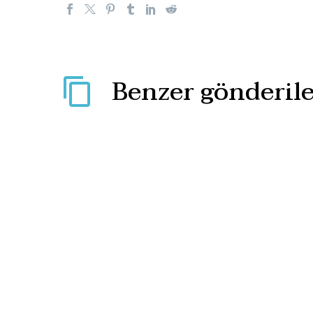
Benzer gönderile
ABD’nin F-35 kararına
cevabı kendi uçağımızla