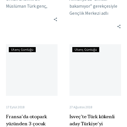
Müslüman Türk genç,
bakamıyor” gerekçesiyle
arkadaşını “Allahu Ekber”
Gençlik Merkezi adlı
diye selamladığı için para
kuruluş tarafından alınıp
cezası ödemek zorunda
koruyucu Alman aileye
bırakıldı. Mayıs…
verilen 1,5 yaşındaki Savaş
Taşkın, uykusunda öldü….
Fransa’da
İsveç’te
Utanç Günlüğü
Utanç Günlüğü
otopark
Türk
yüzünden
kökenli
3
aday
çocuk
Türkiye’yi
babası
kötülemediği
Türk
için
vatandaşı
ihraç
öldürüldü
edildi
17 Eylül 2018
27 Ağustos 2018
Fransa’da otopark
İsveç’te Türk kökenli
yüzünden 3 çocuk
aday Türkiye’yi