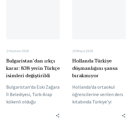
karar:
düşmanlığını
838
şansa
yerin
bırakmıyor
Türkçe
isimleri
değiştirildi
1 Haziran 2018
10 Mayıs 2018
Bulgaristan’dan ırkçı
Hollanda Türkiye
karar: 838 yerin Türkçe
düşmanlığını şansa
isimleri değiştirildi
bırakmıyor
Bulgaristan’da Eski Zağara
Hollanda’da ortaokul
İl Belediyesi, Türk-Arap
öğrencilerine verilen ders
kökenli olduğu
kitabında Türkiye’yi
gerekçesiyle 838 yerin
kötüleyen ifadelerin
adını değiştirerek Bulgarca
kullanılması, Hollanda’da
isimler verdi. Belediye
yaşayan Türk toplumu
Meclisi, aşırı sağcı,…
tarafından tepkiyle