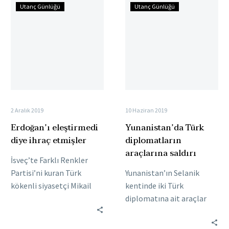
Erdoğan’ı
Yunanistan’da
Utanç Günlüğü
Utanç Günlüğü
eleştirmedi
Türk
diye
diplomatların
ihraç
araçlarına
etmişler
saldırı
2 Aralık 2019
10 Haziran 2019
Erdoğan’ı eleştirmedi
Yunanistan’da Türk
diye ihraç etmişler
diplomatların
araçlarına saldırı
İsveç’te Farklı Renkler
Partisi’ni kuran Türk
Yunanistan’ın Selanik
kökenli siyasetçi Mikail
kentinde iki Türk
Yüksel, 2018
diplomatına ait araçlar
yılında milletvekili adayı
ateşe verildi. Türkiye’ye
olduğu Liberal Merkez
yönelik teröritlerin el