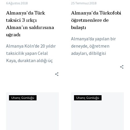
6 Ağustos 2018
25 Temmuz 2018
Almanya’da Türk
Almanya’da Türkofobi
taksici 3 ırkçı
öğretmenlere de
Alman’ın saldırısına
bulaştı
uğradı
Almanya’da yapılan bir
Almanya Köln’de 20 yıldır
deneyde, öğretmen
taksicilik yapan Celal
adayları, dilbilgisi
Kaya, duraktan aldığı üç
sınavında aynı
Alman müşteriden birinin
performansı sergileyen iki
önce ırkçı ifadelerine
öğrenciden Türk kökenli
maruz kaldı, ardından…
olduğunu düşündükleri
ilkokul öğrencisine daha…
Avusturya’daki
Belçika’da
Utanç Günlüğü
Utanç Günlüğü
ırkçı
PKK
koalisyonun
destekçisi
Türk
bakan
alerjisi
Zuhal