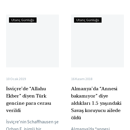
Partisi’nden
üstünde tutulduğu ülkede
Cumhurbaşkanı Erdoğan
Dışişleri Bakanlığı
İsviçre’de
Almanya’da
aleyhinde konuşmadığı…
yaptığı…
Utanç Günlüğü
Utanç Günlüğü
“Allahu
“Annesi
Ekber”
bakamıyor”
diyen
diye
Türk
aldıkları
gencine
1.5
para
yaşındaki
cezası
Savaş
verildi
koruyucu
10 Ocak 2019
16 Kasım 2018
ailede
İsviçre’de “Allahu
Almanya’da “Annesi
öldü
Ekber” diyen Türk
bakamıyor” diye
gencine para cezası
aldıkları 1.5 yaşındaki
verildi
Savaş koruyucu ailede
öldü
İsviçre’nin Schaffhausen şehrinde
Orhan E. isimli bir
Almanya’da “annesi