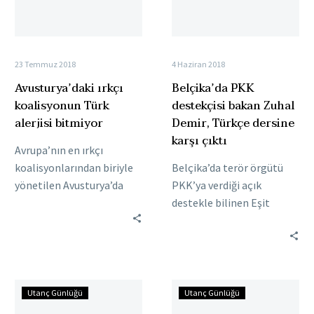
bitmiyor
Demir,
Türkçe
dersine
karşı
23 Temmuz 2018
4 Haziran 2018
çıktı
Avusturya’daki ırkçı
Belçika’da PKK
koalisyonun Türk
destekçisi bakan Zuhal
alerjisi bitmiyor
Demir, Türkçe dersine
karşı çıktı
Avrupa’nın en ırkçı
koalisyonlarından biriyle
Belçika’da terör örgütü
yönetilen Avusturya’da
PKK’ya verdiği açık
Türklere yönelik ayrımcı
destekle bilinen Eşit
uygulamalara bir yenisi
Haklar ve Yoksullukla
daha eklendi: Ehliyet
Mücadeleden Sorumlu
sınavında artık
Devlet Bakanı Zuhal
Avusturya’da en…
Demir’den Türkiye’ye
Bulgaristan’dan
Hollanda
yeni…
Utanç Günlüğü
Utanç Günlüğü
ırkçı
Türkiye