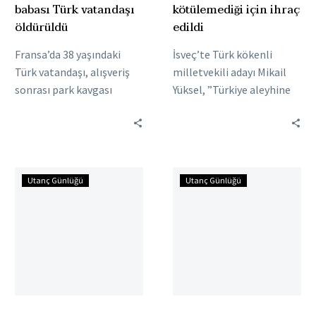
babası Türk vatandaşı
kötülemediği için ihraç
öldürüldü
edildi
Fransa’da 38 yaşındaki
İsveç’te Türk kökenli
Türk vatandaşı, alışveriş
milletvekili adayı Mikail
sonrası park kavgası
Yüksel, ”Türkiye aleyhine
nedeniyle 4 kişinin
konuşmadığım ve
saldırısına uğradı. Talihsiz
babamın eski MHP Kulu
adam çocuklarının önünde
Belediye Başkanı olması
yaşanan kavgada…
bahane edilerek ihraç
Almanya’da
Almanya’da
edildim.” dedi. İsveç’te…
Utanç Günlüğü
Utanç Günlüğü
Türk
Türkofobi
taksici
öğretmenlere
3
de
ırkçı
bulaştı
Alman’ın
saldırısına
uğradı