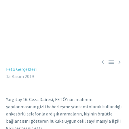



Fetö Gerçekleri
15 Kasım 2019
Yargıtay 16. Ceza Dairesi, FETÖ’nün mahrem
yapılanmasının gizli haberleşme yöntemi olarak kullandığı
ankesörlü telefonla ardışık aramaların, kişinin örgütle
bağlantısını gösteren hukuka uygun delil sayılmasıyla ilgili
8 kriter tespit etti.