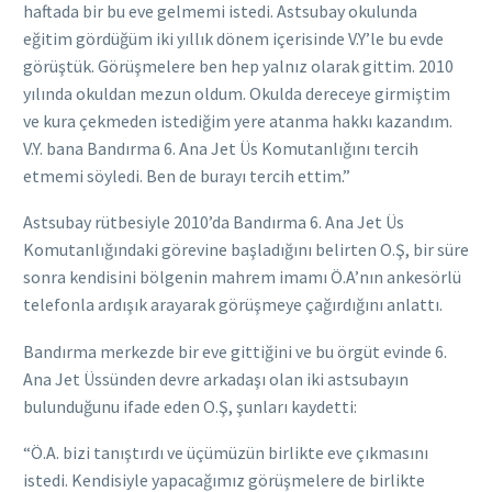
haftada bir bu eve gelmemi istedi. Astsubay okulunda
eğitim gördüğüm iki yıllık dönem içerisinde V.Y’le bu evde
görüştük. Görüşmelere ben hep yalnız olarak gittim. 2010
yılında okuldan mezun oldum. Okulda dereceye girmiştim
ve kura çekmeden istediğim yere atanma hakkı kazandım.
V.Y. bana Bandırma 6. Ana Jet Üs Komutanlığını tercih
etmemi söyledi. Ben de burayı tercih ettim.”
Astsubay rütbesiyle 2010’da Bandırma 6. Ana Jet Üs
Komutanlığındaki görevine başladığını belirten O.Ş, bir süre
sonra kendisini bölgenin mahrem imamı Ö.A’nın ankesörlü
telefonla ardışık arayarak görüşmeye çağırdığını anlattı.
Bandırma merkezde bir eve gittiğini ve bu örgüt evinde 6.
Ana Jet Üssünden devre arkadaşı olan iki astsubayın
bulunduğunu ifade eden O.Ş, şunları kaydetti:
“Ö.A. bizi tanıştırdı ve üçümüzün birlikte eve çıkmasını
istedi. Kendisiyle yapacağımız görüşmelere de birlikte