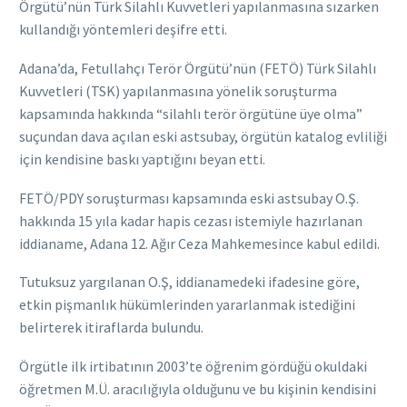
Örgütü’nün Türk Silahlı Kuvvetleri yapılanmasına sızarken
kullandığı yöntemleri deşifre etti.
Adana’da, Fetullahçı Terör Örgütü’nün (FETÖ) Türk Silahlı
Kuvvetleri (TSK) yapılanmasına yönelik soruşturma
kapsamında hakkında “silahlı terör örgütüne üye olma”
suçundan dava açılan eski astsubay, örgütün katalog evliliği
için kendisine baskı yaptığını beyan etti.
FETÖ/PDY soruşturması kapsamında eski astsubay O.Ş.
hakkında 15 yıla kadar hapis cezası istemiyle hazırlanan
iddianame, Adana 12. Ağır Ceza Mahkemesince kabul edildi.
Tutuksuz yargılanan O.Ş, iddianamedeki ifadesine göre,
etkin pişmanlık hükümlerinden yararlanmak istediğini
belirterek itiraflarda bulundu.
Örgütle ilk irtibatının 2003’te öğrenim gördüğü okuldaki
öğretmen M.Ü. aracılığıyla olduğunu ve bu kişinin kendisini