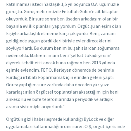
katılmamızı istedi. Yaklaşık 1,5 yıl boyunca Ö.A. üçümüzle
görüştü. Görüşmelerimizde Fetullah Gülen’e ait kitaplar
okuyorduk. Bir süre sonra ben liseden arkadaşım olan bir
bayanla evlilik planları yapıyordum. Örgüt şu an eşim olan
kişiyle arkadaşlık etmeme karşı çıkıyordu. Beni, zamanı
geldiğinde uygun gördükleri biriyle evlendireceklerini
söylüyorlardı. Bu durum benim bu şahıslardan soğumama
neden oldu. Mahrem imam beni ‘şefkat tokadı yersin’
diyerek tehdit etti ancak buna rağmen ben 2013 yılında
eşimle evlendim. FETÖ, ilerleyen dönemde de benimle
kurduğu irtibatı koparmamak için elinden geleni yaptı.
Görev yaptığım süre zarfında daha önceden yüz yüze
kararlaştırılan örgütsel toplantıları aksattığım için beni
ankesörlü ve büfe telefonlarından periyodik ve ardışık
arama sistemiyle arıyorlardı.”
Örgütün gizli haberleşmede kullandığı ByLock ve diğer
uygulamaları kullanmadığını öne süren O.Ş, örgüt içerisinde