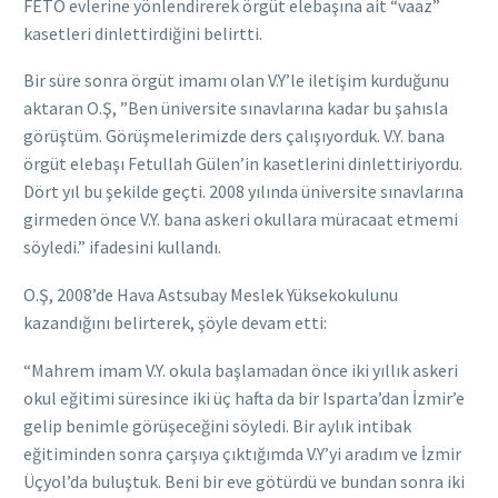
FETÖ evlerine yönlendirerek örgüt elebaşına ait “vaaz”
kasetleri dinlettirdiğini belirtti.
Bir süre sonra örgüt imamı olan V.Y’le iletişim kurduğunu
aktaran O.Ş, ”Ben üniversite sınavlarına kadar bu şahısla
görüştüm. Görüşmelerimizde ders çalışıyorduk. V.Y. bana
örgüt elebaşı Fetullah Gülen’in kasetlerini dinlettiriyordu.
Dört yıl bu şekilde geçti. 2008 yılında üniversite sınavlarına
girmeden önce V.Y. bana askeri okullara müracaat etmemi
söyledi.” ifadesini kullandı.
O.Ş, 2008’de Hava Astsubay Meslek Yüksekokulunu
kazandığını belirterek, şöyle devam etti:
“Mahrem imam V.Y. okula başlamadan önce iki yıllık askeri
okul eğitimi süresince iki üç hafta da bir Isparta’dan İzmir’e
gelip benimle görüşeceğini söyledi. Bir aylık intibak
eğitiminden sonra çarşıya çıktığımda V.Y’yi aradım ve İzmir
Üçyol’da buluştuk. Beni bir eve götürdü ve bundan sonra iki