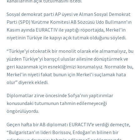
kanallarının açık tutulmasını istedi.
Sosyal demokrat parti AP üyesi ve Alman Sosyal Demokrat
Parti (SPD) Yürütme Komitesi AB Sözcüsü Udo Bullmann’ın
Kasım ayında EURACTIV ile yaptığı röportajda, Merkel’in
niyetinin Türkiye ile kapıyı açık tutmak olduğunu söyledi.
“Türkiye’yi otokratik bir monolit olarak ele almamalıyız, bu
yüzden Türkiye’yi barışçıl uluslar ailesine dönüştürmek ve
geri kazanmak için esnekliğimizi korumalıyız. Normalde bu,
Merkel’in niyeti fakat bunun için Merkel’i suçlamak hata
olur” diyerek ekledi.
Diplomatlar zirve öncesinde Sofya’nın yaptırımlar
konusundaki tutumunun tahmin edilemeyeceği
öngörülüyordu.
Geçen hafta bir AB diplomatı EURACTIV’e verdiği demeçte,
“Bulgaristan’ın lideri Borissov, Erdoğan’ın bilinen bir
arkadaşı ve davranışı tahmin edilemez” açıklamasında