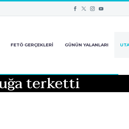
FETÖ GERÇEKLERI
GÜNÜN YALANLARI
UT
ğa terketti