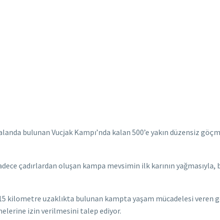
alanda bulunan Vucjak Kampı’nda kalan 500’e yakın düzensiz göçmen,
adece çadırlardan oluşan kampa mevsimin ilk karının yağmasıyla, 
şık 15 kilometre uzaklıkta bulunan kampta yaşam mücadelesi veren g
elerine izin verilmesini talep ediyor.