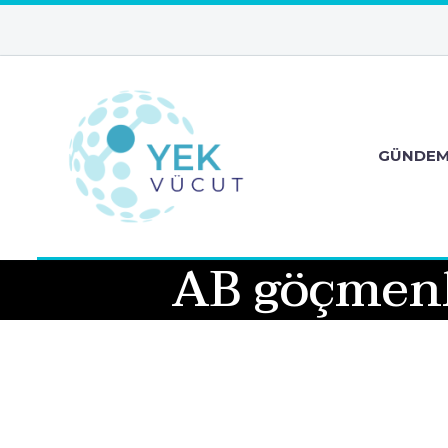
GÜNDE
AB göçmenl