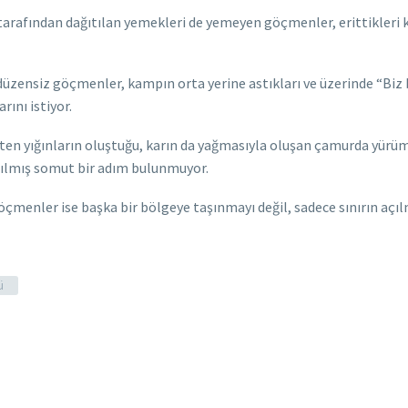
 tarafından dağıtılan yemekleri de yemeyen göçmenler, erittikleri k
üzensiz göçmenler, kampın orta yerine astıkları ve üzerinde “Biz b
rını istiyor.
öpten yığınların oluştuğu, karın da yağmasıyla oluşan çamurda yür
tılmış somut bir adım bulunmuyor.
çmenler ise başka bir bölgeye taşınmayı değil, sadece sınırın açılm
ü