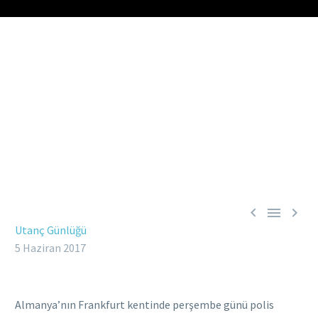



Utanç Günlüğü
5 Haziran 2017
Almanya’nın Frankfurt kentinde perşembe günü polis