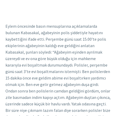
Eylem öncesinde basın mensuplarına açıklamalarda
bulunan Kabasakal, ağabeyinin polis şiddetiyle hayatını
kaybettiğini ifade etti. Perşembe günü saat 15.00’te polis
ekiplerinin ağabeyinin kaldığı eve geldiğini anlatan
Kabasakal, şunları söyledi: “Ağabeyim eşinden ayrılmak
üzereydi ve ev ona göre büyük olduğu için mahkeme
kararıyla evi boşaltmak durumundaydı. Polisler, perşembe
günü saat 3’te evi boşaltmalarını istemişti. Ben polislerden
15 dakika önce eve geldim abime evi boşaltırken yardımcı
olmak için. Ben eve gelir gelmez ağabeyim duşa girdi.
Ondan sonra ben polislerin camdan geldiğini gördüm, onlar
zile basmadan indim kapıyı açtım. Ağabeyim duştan çıkınca,
üzerinde sadece küçük bir havlu vardı. Yatak odasına geçti.
Bir süre niye çıkmam lazım falan diye sorarken polisler bize