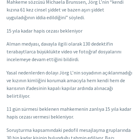
Mahkeme sözcüsü Michaela Brunssen, Jörg L’nin “kendi
kızına 61 kez cinsel şiddet ve bazen aşırı şiddet
uyguladığının iddia edildiğini” söyledi.
15 yıla kadar hapis cezası bekleniyor
Alman medyası, davayla ilgili olarak 130 dedektifin
terabaytlarca büyüklükte video ve fotoğraf dosyalarını
incelemeye devam ettiğini bildirdi.
Yasal nedenlerden dolayı Jörg L’nin soyadının açıklanmadığı
ve kızının kimliğini korumak amacıyla hem kendi hem de
karısının ifadesinin kapalı kapılar ardında alınacağı
belirtiliyor.
11 gün sürmesi beklenen mahkemenin zanlıya 15 yıla kadar
hapis cezası vermesi bekleniyor.
Soruşturma kapsamındaki pedofil mesajlaşma gruplarında
30 bin kadar kişinin bulunduğu tahmin ediliyor. Bazı