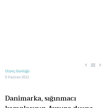



Utanç Günlüğü
5 Haziran 2021
Danimarka, sığınmacı