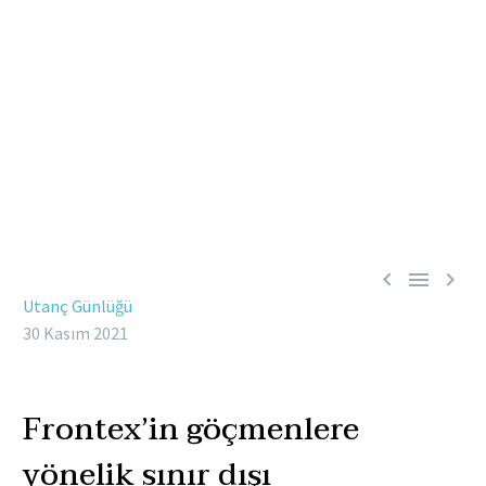



Utanç Günlüğü
30 Kasım 2021
Frontex’in göçmenlere
yönelik sınır dışı