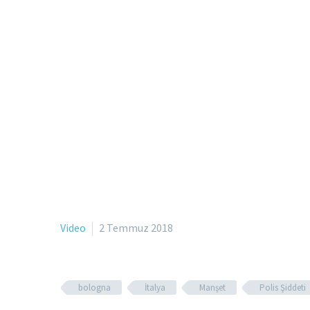
Video
2 Temmuz 2018
bologna
İtalya
Manşet
Polis Şiddeti