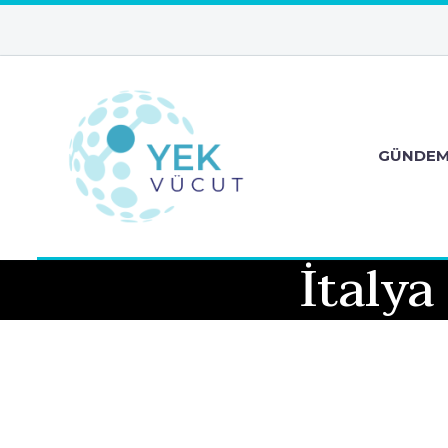
GÜNDE
İtalya