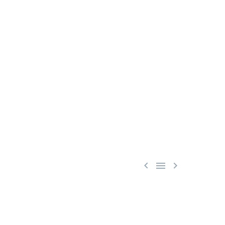


