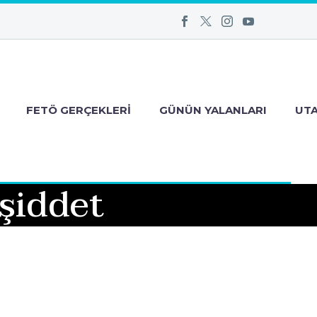
FETÖ GERÇEKLERI
GÜNÜN YALANLARI
UT
 şiddet