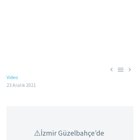



Video
23 Aralık 2021
⚠️İzmir Güzelbahçe’de