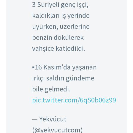
3 Suriyeli genç işçi,
kaldıkları iş yerinde
uyurken, üzerlerine
benzin dökülerek
vahşice katledildi.
▪️16 Kasım'da yaşanan
ırkçı saldırı gündeme
bile gelmedi.
pic.twitter.com/6qS0b06z99
— Yekvücut
(@yekvucutcom)