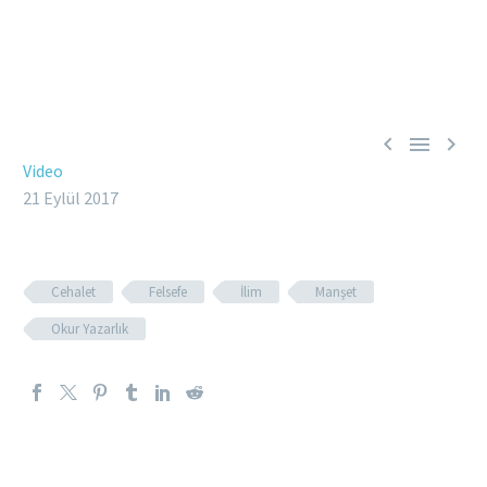



Video
21 Eylül 2017
Cehalet
Felsefe
İlim
Manşet
Okur Yazarlık