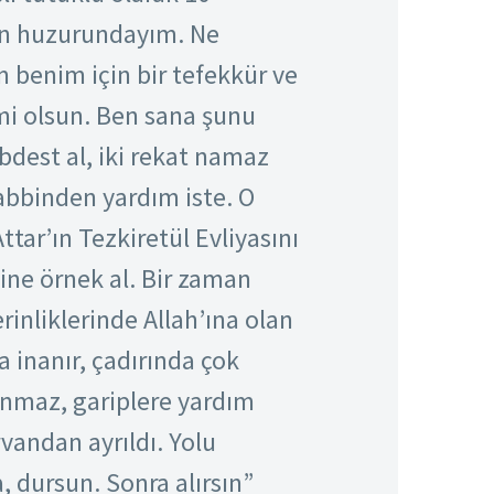
”in huzurundayım. Ne
benim için bir tefekkür ve
mi olsun. Ben sana şunu
dest al, iki rekat namaz
abbinden yardım iste. O
tar’ın Tezkiretül Evliyasını
dine örnek al. Bir zaman
rinliklerinde Allah’ına olan
a inanır, çadırında çok
kunmaz, gariplere yardım
rvandan ayrıldı. Yolu
, dursun. Sonra alırsın”