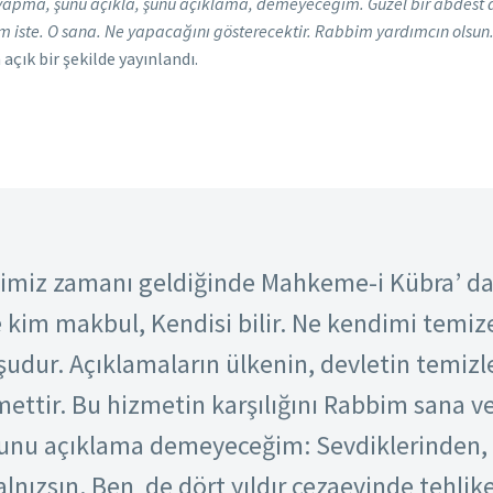
apma, şunu açıkla, şunu açıklama, demeyeceğim. Güzel bir abdest al,
 iste. O sana. Ne yapacağını gösterecektir. Rabbim yardımcın olsun
açık bir şekilde yayınlandı.
imiz zamanı geldiğinde Mahkeme-i Kübra’ da 
e kim makbul, Kendisi bilir. Ne kendimi temize
dur. Açıklamaların ülkenin, devletin temizlen
zmettir. Bu hizmetin karşılığını Rabbim sana v
şunu açıklama demeyeceğim: Sevdiklerinden, 
alnızsın. Ben de dört yıldır cezaevinde tehlike