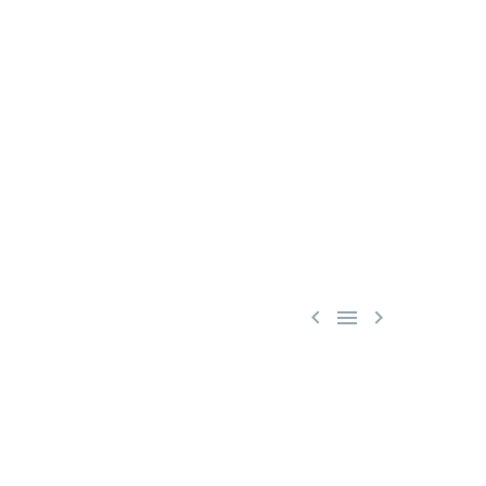


