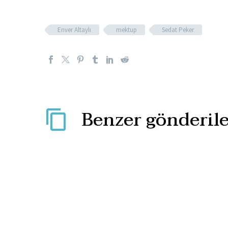
Enver Altaylı
mektup
Sedat Peker
Benzer gönderile