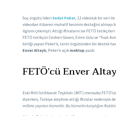
Suç örgütü lideri
Sedat Peker
, 12 videoluk bir seri i
videodan itibaren muhalif kesimin desteğini almayı b
ilgisini çekmişti. Attığı iftiraların ise FETÖ tetikçiler
FETÖ tetikçisi Cevheri Güven, Emre Uslu ve “Fuat Avni
birliği yapan Peker’e, terör örgütünden bir destek 
Enver Altaylı
, Peker’e açık
mektup
yazdı.
FETÖ’cü Enver Altayl
Eski Milli İstihbarat Teşkilatı (MİT) mensubu FETÖ’c
dizerken, Türkiye aleyhine attığı iftiralar nedeniyle
millete yapılan hizmettir. Bu hizmetin karşılığını Rabbi