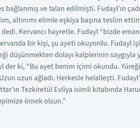
 bağlanmış ve talan edilmişti. Fudayl’ın çadı
dım, altınımı elimle eşkiya başına teslim etti
” dedi. Kervancı hayretle. Fudayl “bizde eman
ervanda bir kişi, şu ayeti okuyordu. Fudayl işi
eği düşünmekten dolayı kalplerinin saygıyla
yl der ki, “Bu ayet benim içimi okundu. Yüre
Uzun uzun ağladı. Herkesle helalleşti. Fudayl’
ttar’ın Tezkiretül Evliya isimli kitabında Har
hepimize örnek olsun.”