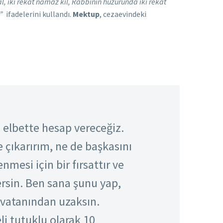
 iki rekat namaz kıl, Rabbinin huzurunda iki rekat
.”
ifadelerini kullandı.
Mektup
, cezaevindeki
elbette hesap vereceğiz.
 çıkarırım, ne de başkasını
mesi için bir fırsattır ve
ersin. Ben sana şunu yap,
vatanından uzaksın.
li tutuklu olarak 10