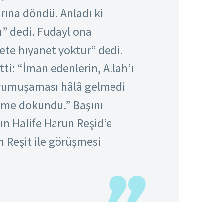
rına döndü. Anladı ki
m” dedi. Fudayl ona
ete hıyanet yoktur” dedi.
tti: “İman edenlerin, Allah’ı
 yumuşaması hâlâ gelmedi
ğime dokundu.” Başını
ın Halife Harun Reşid’e
un Reşit ile görüşmesi