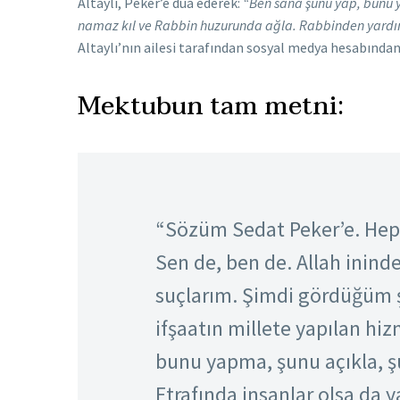
Altaylı, Peker’e dua ederek:
“Ben sana şunu yap, bunu y
namaz kıl ve Rabbin huzurunda ağla. Rabbinden yardım
Altaylı’nın ailesi tarafından sosyal medya hesabından 
Mektubun tam metni:
“Sözüm Sedat Peker’e. Hep
Sen de, ben de. Allah inind
suçlarım. Şimdi gördüğüm şu
ifşaatın millete yapılan hi
bunu yapma, şunu açıkla, 
Etrafında insanlar olsa da y