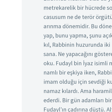
metrekarelik bir hücrede s
casusum ne de terör örgüt
arınma dönemidir. Bu dönem
yap, bunu yapma, şunu açık
kıl, Rabbinin huzurunda iki
sana. Ne yapacağını göstere
oku. Fudayl bin İyaz isimli 
namlı bir eşkiya iken, Rabbi
imam olduğu için sevdiği kul
namaz kılardı. Ama haramile
ederdi. Bir gün adamları bir
Fudayl’ın çadırına düştü. Al