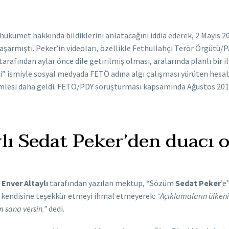
le hükümet hakkında bildiklerini anlatacağını iddia ederek, 2 Mayıs 
aşarmıştı. Peker’in videoları, özellikle Fethullahçı Terör Örgütü
i tarafından aylar önce dile getirilmiş olması, aralarında planlı bir i
” ismiyle sosyal medyada FETÖ adına algı çalışması yürüten hesabın
hamlesi daha geldi. FETÖ/PDY soruşturması kapsamında Ağustos 20
ı Sedat Peker’den duacı 
ü
Enver Altaylı
tarafından yazılan mektup, “Sözüm
Sedat Peker
’e
 de kendisine teşekkür etmeyi ihmal etmeyerek:
“Açıklamaların ülkenin
m sana versin.”
dedi.