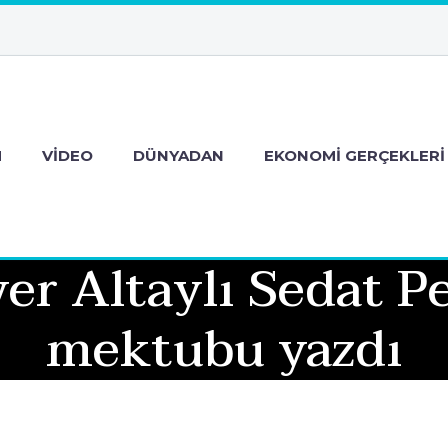
M
VIDEO
DÜNYADAN
EKONOMI GERÇEKLERI
r Altaylı Sedat P
mektubu yazdı