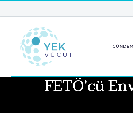
GÜNDE
FETÖ’cü Enve