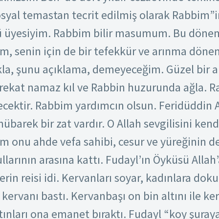
osyal temastan tecrit edilmiş olarak Rabbim
ü üyesiyim. Rabbim bilir masumum. Bu dönem 
, senin için de bir tefekkür ve arınma döne
la, şunu açıklama, demeyeceğim. Güzel bir ab
 rekat namaz kıl ve Rabbin huzurunda ağla. R
cektir. Rabbim yardımcın olsun. Feridüddin At
mübarek bir zat vardır. O Allah sevgilisini ken
m onu ahde vefa sahibi, cesur ve yüreğinin de
larının arasına kattı. Fudayl’ın Öyküsü Allah’
rin reisi idi. Kervanları soyar, kadınlara do
 kervanı bastı. Kervanbaşı on bin altını ile ke
tınları ona emanet bıraktı. Fudayl “koy şuraya