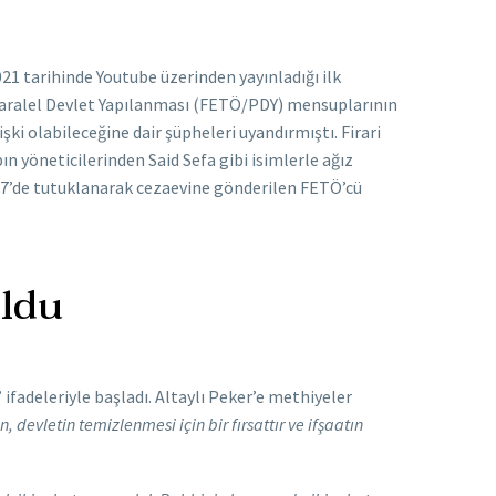
2021 tarihinde Youtube üzerinden yayınladığı ilk
/Paralel Devlet Yapılanması (FETÖ/PDY) mensuplarının
lişki olabileceğine dair şüpheleri uyandırmıştı. Firari
 yöneticilerinden Said Sefa gibi isimlerle ağız
17’de tutuklanarak cezaevine gönderilen FETÖ’cü
oldu
” ifadeleriyle başladı. Altaylı Peker’e methiyeler
, devletin temizlenmesi için bir fırsattır ve ifşaatın