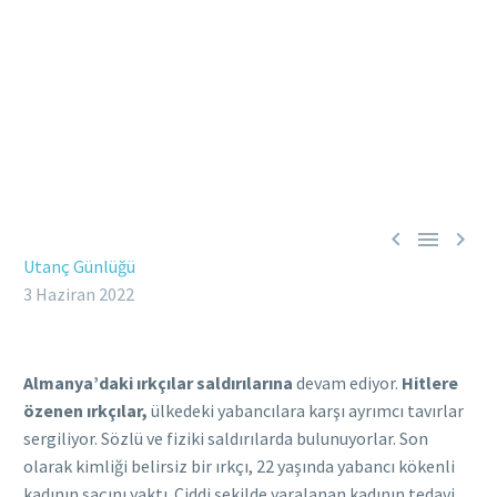



Utanç Günlüğü
3 Haziran 2022
Almanya’daki ırkçılar saldırılarına
devam ediyor.
Hitlere
özenen ırkçılar,
ülkedeki yabancılara karşı ayrımcı tavırlar
sergiliyor. Sözlü ve fiziki saldırılarda bulunuyorlar. Son
olarak kimliği belirsiz bir ırkçı, 22 yaşında yabancı kökenli
kadının saçını yaktı. Ciddi şekilde yaralanan kadının tedavi