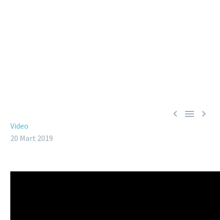



Video
20 Mart 2019