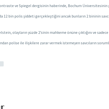
traste ve Spiegel dergisinin haberinde, Bochum Üniversitesinin poli
a 12 bin polis şiddeti gerçekleştiğini ancak bunların 2 bininin sav
elstein, olayların yüzde 2’sinin mahkeme önüne çıktığını ve sadece y
ndan polise ile ilişkilere zarar vermek istemeyen savcıların sorum
r