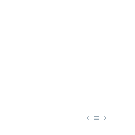


