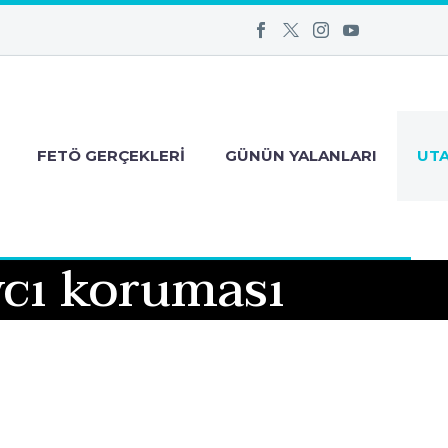
FETÖ GERÇEKLERI
GÜNÜN YALANLARI
UT
vcı koruması