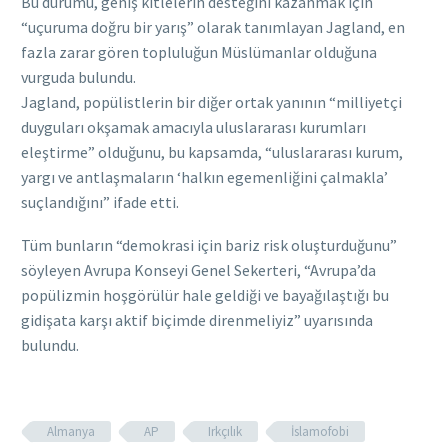
Bu durumu, geniş kitlelerin desteğini kazanmak için
“uçuruma doğru bir yarış” olarak tanımlayan Jagland, en
fazla zarar gören topluluğun Müslümanlar olduğuna
vurguda bulundu.
Jagland, popülistlerin bir diğer ortak yanının “milliyetçi
duyguları okşamak amacıyla uluslararası kurumları
eleştirme” olduğunu, bu kapsamda, “uluslararası kurum,
yargı ve antlaşmaların ‘halkın egemenliğini çalmakla’
suçlandığını” ifade etti.
Tüm bunların “demokrasi için bariz risk oluşturduğunu”
söyleyen Avrupa Konseyi Genel Sekerteri, “Avrupa’da
popülizmin hoşgörülür hale geldiği ve bayağılaştığı bu
gidişata karşı aktif biçimde direnmeliyiz” uyarısında
bulundu.
Almanya
AP
Irkçılık
İslamofobi