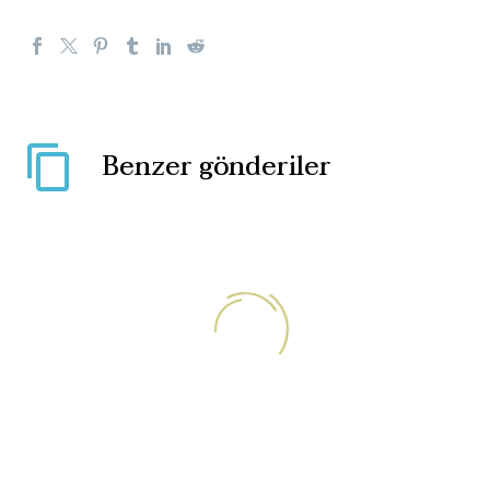
Benzer gönderiler
İsveç’te cami kundaklandı
İsveç’in Örebro kentinde,